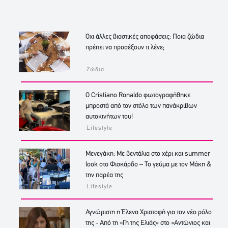
Όχι άλλες βιαστικές αποφάσεις: Ποια ζώδια
πρέπει να προσέξουν τι λένε;
Ζώδια
Ο Cristiano Ronaldo φωτογραφήθηκε
μπροστά από τον στόλο των πανάκριβων
αυτοκινήτων του!
Lifestyle
Μενεγάκη: Με βεντάλια στο χέρι και summer
look στο Φισκάρδο – Το γεύμα με τον Μάκη &
την παρέα της
Lifestyle
Αγνώριστη η Έλενα Χριστοφή για τον νέο ρόλο
της - Από τη «Γη της Ελιάς» στο «Αντώνιος και