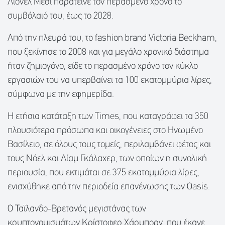
Λιονέλ Μέσι παράτεινε τον περασμένο χρόνο το
συμβόλαιό του, έως το 2028.
Από την πλευρά του, το fashion brand Victoria Beckham,
που ξεκίνησε το 2008 και για μεγάλο χρονικό διάστημα
ήταν ζημιογόνο, είδε το περασμένο χρόνο τον κύκλο
εργασιών του να υπερβαίνει τα 100 εκατομμύρια λίρες,
σύμφωνα με την εφημερίδα.
Η ετήσια κατάταξη των Times, που καταγράφει τα 350
πλουσιότερα πρόσωπα και οικογένειες στο Ηνωμένο
Βασίλειο, σε όλους τους τομείς, περιλαμβάνει φέτος και
τους Νόελ και Λίαμ Γκάλαχερ, των οποίων η συνολική
περιουσία, που εκτιμάται σε 375 εκατομμύρια λίρες,
ενισχύθηκε από την περιοδεία επανένωσης των Oasis.
Ο Ταϊλανδο-Βρετανός μεγιστάνας των
κρυπτονομισμάτων Κρίστοφερ Χάρμπορν, που έκανε