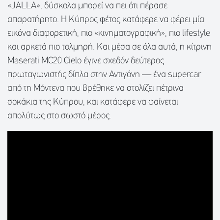
«JALLA», δύσκολα μπορεί να πει ότι πέρασε
απαρατήρητο. Η Κύπρος φέτος κατάφερε να φέρει μία
εικόνα διαφορετική, πιο «κινηματογραφική», πιο lifestyle
και αρκετά πιο τολμηρή. Και μέσα σε όλα αυτά, η κίτρινη
Maserati MC20 Cielo έγινε σχεδόν δεύτερος
πρωταγωνιστής δίπλα στην Αντιγόνη — ένα supercar
από τη Μόντενα που βρέθηκε να στολίζει πέτρινα
σοκάκια της Κύπρου, και κατάφερε να φαίνεται
απολύτως στο σωστό μέρος.