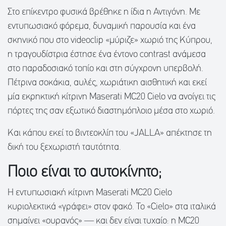
Στο επίκεντρο φυσικά βρέθηκε η ίδια η Αντιγόνη. Με
εντυπωσιακό φόρεμα, δυναμική παρουσία και ένα
σκηνικό που στο videoclip «μύριζε» χωριό της Κύπρου,
η τραγουδίστρια έστησε ένα έντονο contrast ανάμεσα
στο παραδοσιακό τοπίο και στη σύγχρονη υπερβολή.
Πέτρινα σοκάκια, αυλές, χωριάτικη αισθητική και εκεί
μία εκρηκτική κίτρινη Maserati MC20 Cielo να ανοίγει τις
πόρτες της σαν εξωτικό διαστημόπλοιο μέσα στο χωριό.
Και κάπου εκεί το βιντεοκλίπ του «JALLA» απέκτησε τη
δική του ξεχωριστή ταυτότητα.
Ποιο είναι το αυτοκίνητο;
Η εντυπωσιακή κίτρινη Maserati MC20 Cielo
κυριολεκτικά «γράφει» στον φακό. Το «Cielo» στα ιταλικά
σημαίνει «ουρανός» — και δεν είναι τυχαίο: η MC20