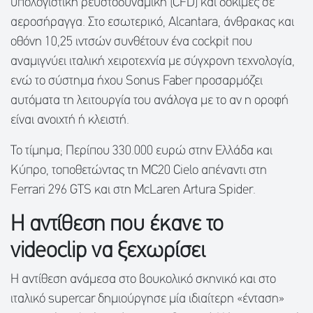
υπολογιστική ρευστοδυναμική (CFD) και δοκιμές σε
αεροσήραγγα. Στο εσωτερικό, Alcantara, άνθρακας και
οθόνη 10,25 ιντσών συνθέτουν ένα cockpit που
αναμιγνύει ιταλική χειροτεχνία με σύγχρονη τεχνολογία,
ενώ το σύστημα ήχου Sonus Faber προσαρμόζει
αυτόματα τη λειτουργία του ανάλογα με το αν η οροφή
είναι ανοιχτή ή κλειστή.
Το τίμημα; Περίπου 330.000 ευρώ στην Ελλάδα και
Κύπρο, τοποθετώντας τη MC20 Cielo απέναντι στη
Ferrari 296 GTS και στη McLaren Artura Spider.
Η αντίθεση που έκανε το
videoclip
να ξεχωρίσει
Η αντίθεση ανάμεσα στο βουκολικό σκηνικό και στο
ιταλικό supercar δημιούργησε μία ιδιαίτερη «ένταση»