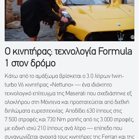
Ο κινητήρας: τεχνολογία Formula
1 στον δρόμο
Κάτω από το αμάξωμα βρίσκεται ο 3.0 λίτρων twin-
turbo V6 κινητήρας «Nettuno» — ένα ιδιόκτητο
τεχνολογικό επίτευγμα της Maserati που σχεδιάστηκε εξ
ολοκλήρου στη Μόντενα και προστατεύεται από διεθνή
διπλώματα ευρεσιτεχνίας. Αποδίδει 630 ίππους στις
7.500 στροφές και 730 Nm ροπής από τις 3.000 στροφές,
με ειδική ισχύ 210 ίππους ανά λίτρο — επίπεδο που
συναγωνίζεται ανοιχτά τους κινητήρες της Ferrari και της