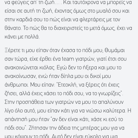
να φεύγεις απ’ τη ζωή… . Και ταυτόχρονα να μπορείς να
είσαι σε αυτή τη ζωή, έχοντας όμως στο μυαλό σου και
στην καρδιά σου το πώς είναι να φλερτάρεις με τον
θάνατο. Το πώς θα το διαχειριστείς το μετά όμως, έχει να
κάνει με πολλά.
Ξέρετε τι μου είπαν όταν έχασα το πόδι μου; Θυμάμαι
σαν τώρα, είχε έρθει ένα team γιατρών, γιατί έτσι σου
ανακοινώνεται κιόλας. Εγώ δεν το ήξερα και μου το
ανακοίνωσαν, ενώ ήταν δίπλα μου οι δικοί μου
άνθρωποι. Μου είπαν: “Ετεοκλή, να ξέρεις ότι έχεις
ζήσει, αλλά έχεις χάσει το πόδι σου, να το γνωρίζεις”.
Στην προσπάθεια των γιατρών να μου το απαλύνουν
λίγο όλο αυτό, μου είπαν κάτι για να νιώσω καλύτερα. Η
απάντησή μου ήταν “αν δεν είναι κάτι, χάσε κι εσύ το
πόδι σου”. Ζήτησαν την άδεια της μητέρας μου για να
μου κόψουν το πόδι. Αυτό δεν είναι εύκολο για μια