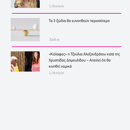
Lifestyle
Τα 3 ζώδια θα ευνοηθούν περισσότερο
Ζώδια
«Κόλαφος» η Τζούλια Αλεξανδράτου κατά της
Χρυσηίδας Δημουλίδου – Απειλεί ότι θα
κινηθεί νομικά
Lifestyle