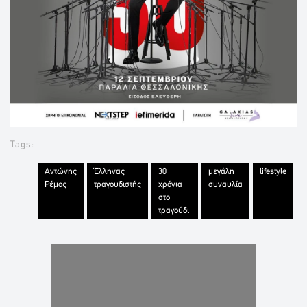
Tags:
Αντώνης
Έλληνας
30
μεγάλη
lifestyle
Ρέμος
τραγουδιστής
χρόνια
συναυλία
στο
τραγούδι