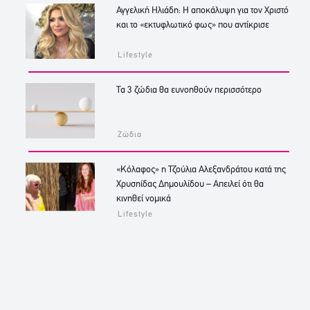
Αγγελική Ηλιάδη: Η αποκάλυψη για τον Χριστό
και το «εκτυφλωτικό φως» που αντίκρισε
Lifestyle
Τα 3 ζώδια θα ευνοηθούν περισσότερο
Ζώδια
«Κόλαφος» η Τζούλια Αλεξανδράτου κατά της
Χρυσηίδας Δημουλίδου – Απειλεί ότι θα
κινηθεί νομικά
Lifestyle