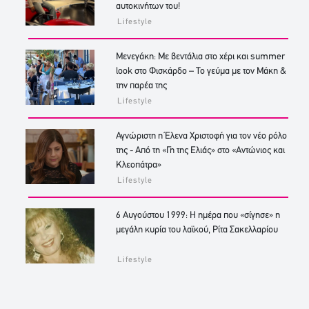
αυτοκινήτων του!
Lifestyle
Μενεγάκη: Με βεντάλια στο χέρι και summer
look στο Φισκάρδο – Το γεύμα με τον Μάκη &
την παρέα της
Lifestyle
Αγνώριστη η Έλενα Χριστοφή για τον νέο ρόλο
της - Από τη «Γη της Ελιάς» στο «Αντώνιος και
Κλεοπάτρα»
Lifestyle
6 Αυγούστου 1999: Η ημέρα που «σίγησε» η
μεγάλη κυρία του λαϊκού, Ρίτα Σακελλαρίου
Lifestyle