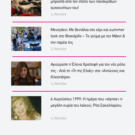
μπροστά από τον στόλο των πανάκριβων
αυτοκινήτων του!
Lifestyle
Μενεγάκη: Με βεντάλια στο χέρι και summer
look στο Φισκάρδο – Το γεύμα με τον Μάκη &
την παρέα της
Lifestyle
Αγνώριστη η Έλενα Χριστοφή για τον νέο ρόλο
της - Από τη «Γη της Ελιάς» στο «Αντώνιος και
Κλεοπάτρα»
Lifestyle
6 Αυγούστου 1999: Η ημέρα που «σίγησε» η
μεγάλη κυρία του λαϊκού, Ρίτα Σακελλαρίου
Lifestyle