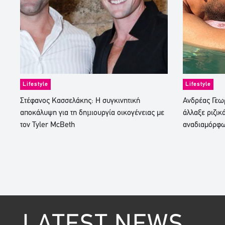
Lifestyle
Lifestyle
Στέφανος Κασσελάκης: Η συγκινητική
Ανδρέας Γεωρ
αποκάλυψη για τη δηµιουργία οικογένειας με
άλλαξε ριζικ
τον Tyler McBeth
αναδιαμόρφ