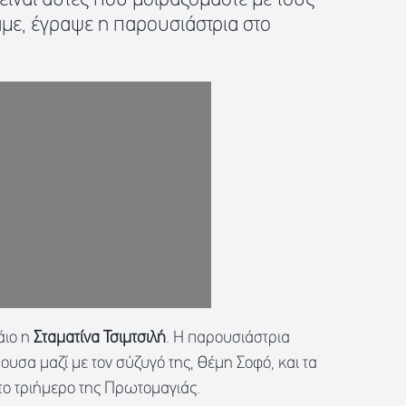
ε, έγραψε η παρουσιάστρια στο
άιο η
Σταματίνα Τσιμτσιλή
. Η παρουσιάστρια
ουσα μαζί με τον σύζυγό της, Θέμη Σοφό, και τα
 το τριήμερο της Πρωτομαγιάς.