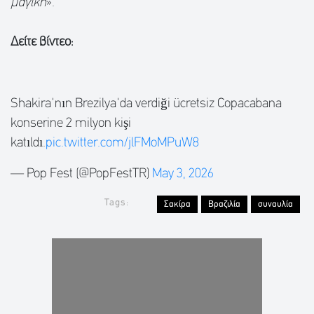
μαγική
».
Δείτε βίντεο:
Shakira'nın Brezilya'da verdiği ücretsiz Copacabana
konserine 2 milyon kişi
katıldı.
pic.twitter.com/jlFMoMPuW8
— Pop Fest (@PopFestTR)
May 3, 2026
Tags:
Σακίρα
Βραζιλία
συναυλία