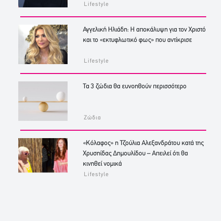
Lifestyle
Αγγελική Ηλιάδη: Η αποκάλυψη για τον Χριστό
και το «εκτυφλωτικό φως» που αντίκρισε
Lifestyle
Τα 3 ζώδια θα ευνοηθούν περισσότερο
Ζώδια
«Κόλαφος» η Τζούλια Αλεξανδράτου κατά της
Χρυσηίδας Δημουλίδου – Απειλεί ότι θα
κινηθεί νομικά
Lifestyle