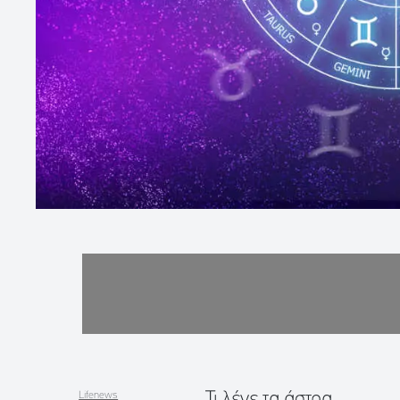
Τι λένε τα άστρα
Lifenews