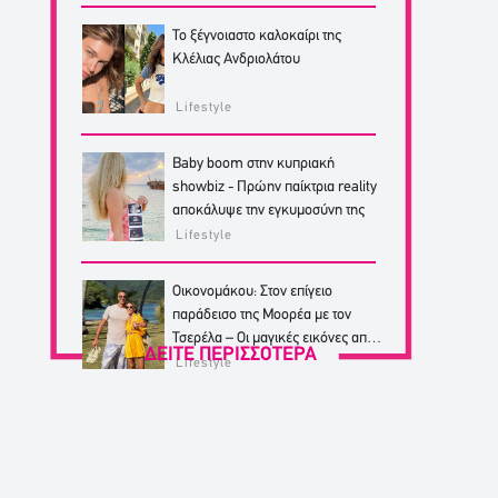
Το ξέγνοιαστο καλοκαίρι της
Κλέλιας Ανδριολάτου
Lifestyle
Baby boom στην κυπριακή
showbiz - Πρώην παίκτρια reality
αποκάλυψε την εγκυμοσύνη της
Lifestyle
Οικονομάκου: Στον επίγειο
παράδεισο της Μοορέα με τον
Τσερέλα – Οι μαγικές εικόνες από
ΔΕΙΤΕ ΠΕΡΙΣΣΟΤΕΡΑ
από το ταξίδι
Lifestyle