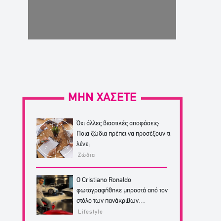
ΜΗΝ ΧΑΣΕΤΕ
Όχι άλλες βιαστικές αποφάσεις:
Ποια ζώδια πρέπει να προσέξουν τι
λένε;
Ζώδια
Ο Cristiano Ronaldo
φωτογραφήθηκε μπροστά από τον
στόλο των πανάκριβων
αυτοκινήτων του!
Lifestyle