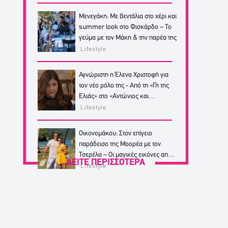
Μενεγάκη: Με βεντάλια στο χέρι και
summer look στο Φισκάρδο – Το
γεύμα με τον Μάκη & την παρέα της
Lifestyle
Αγνώριστη η Έλενα Χριστοφή για
τον νέο ρόλο της - Από τη «Γη της
Ελιάς» στο «Αντώνιος και
Κλεοπάτρα»
Lifestyle
Οικονομάκου: Στον επίγειο
παράδεισο της Μοορέα με τον
Τσερέλα – Οι μαγικές εικόνες από
ΔΕΙΤΕ ΠΕΡΙΣΣΟΤΕΡΑ
από το ταξίδι
Lifestyle