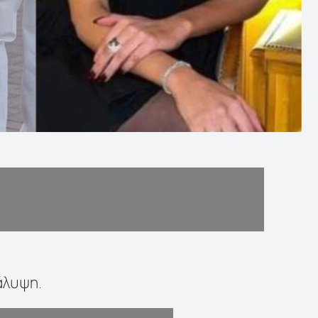
άλυψη.