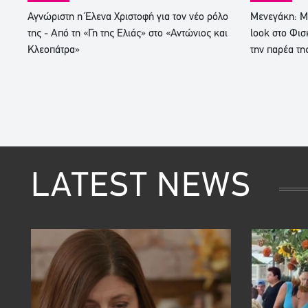
Αγνώριστη η Έλενα Χριστοφή για τον νέο ρόλο
Μενεγάκη: Μ
της - Από τη «Γη της Ελιάς» στο «Αντώνιος και
look στο Φισ
Κλεοπάτρα»
την παρέα τη
LATEST NEWS