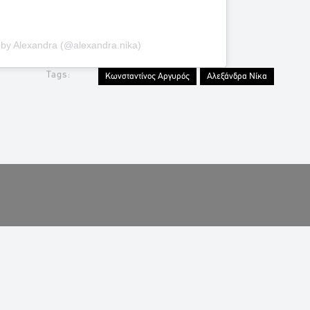
 by Alexandra (@alexandra.nika)
Tags:
Κωνσταντίνος Αργυρός
Αλεξάνδρα Νίκα