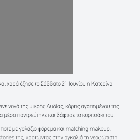
αι χαρά έζησε το Σάββατο 21 Ιουνίου η Κατερίνα
γινε νονά της μικρής Λυδίας, κόρης αγαπημένου της
ια μέρα παντρεύτηκε και βάφτισε το κοριτσάκι του.
ό ποτέ με γαλάζιο φόρεμα και matching makeup,
stories της, κρατώντας στην αγκαλιά τη νεοφώτιστη