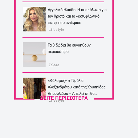
Αγγελική Ηλιάδη: Η αποκάλυψη για
τον Χριστό και το «εκτυφλωτικό
φως» που αντίκρισε
Lifestyle
Τα 3 ζώδια θα ευνοηθούν
περισσότερο
Ζώδια
«Κόλαφος» η Τζούλια
Αλεξανδράτου κατά της Χρυσηίδας
Δημουλίδου – Απειλεί ότι θα
ΔΕΙΤΕ ΠΕΡΙΣΣΟΤΕΡΑ
κινηθεί νομικά
Lifestyle