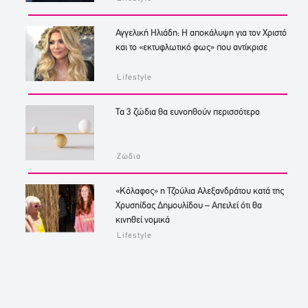
Αγγελική Ηλιάδη: Η αποκάλυψη για τον Χριστό
και το «εκτυφλωτικό φως» που αντίκρισε
Lifestyle
Τα 3 ζώδια θα ευνοηθούν περισσότερο
Ζώδια
«Κόλαφος» η Τζούλια Αλεξανδράτου κατά της
Χρυσηίδας Δημουλίδου – Απειλεί ότι θα
κινηθεί νομικά
Lifestyle