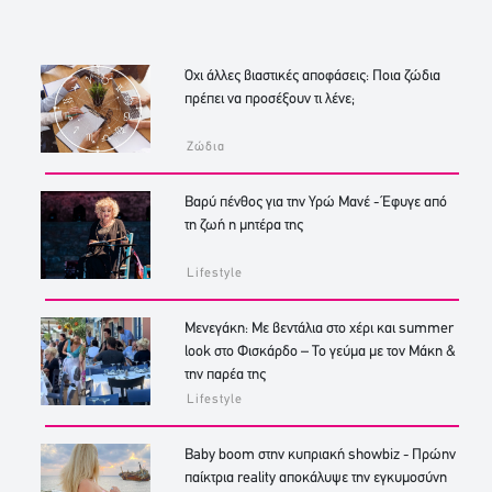
Όχι άλλες βιαστικές αποφάσεις: Ποια ζώδια
πρέπει να προσέξουν τι λένε;
Ζώδια
Βαρύ πένθος για την Υρώ Μανέ - Έφυγε από
τη ζωή η μητέρα της
Lifestyle
Μενεγάκη: Με βεντάλια στο χέρι και summer
look στο Φισκάρδο – Το γεύμα με τον Μάκη &
την παρέα της
Lifestyle
Baby boom στην κυπριακή showbiz - Πρώην
παίκτρια reality αποκάλυψε την εγκυμοσύνη