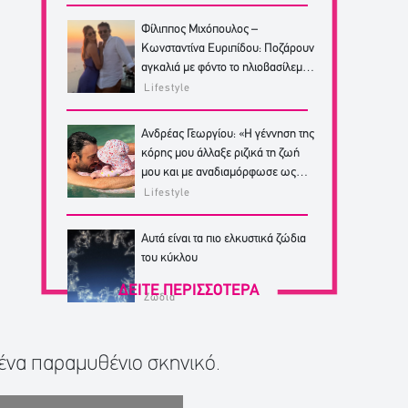
Φίλιππος Μιχόπουλος –
Κωνσταντίνα Ευριπίδου: Ποζάρουν
αγκαλιά με φόντο το ηλιοβασίλεμα
της Σαντορίνης
Lifestyle
Ανδρέας Γεωργίου: «Η γέννηση της
κόρης μου άλλαξε ριζικά τη ζωή
μου και με αναδιαμόρφωσε ως
άνθρωπο»
Lifestyle
Αυτά είναι τα πιο ελκυστικά ζώδια
του κύκλου
ΔΕΙΤΕ ΠΕΡΙΣΣΟΤΕΡΑ
Ζώδια
 ένα παραμυθένιο σκηνικό.