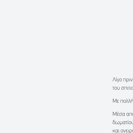
Λίγο πρι
του σπιτι
Με πολλή
Μέσα από
δωματίου
και ονει