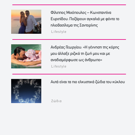
Φίλιππος Μιχόπουλος – Κωνσταντίνα
Ευριπίδου: Ποζάρουν αγκαλιά με φόντο το
ηλιοβασίλεμα της Σαντορίνης
Lifestyle
Ανδρέας Γεωργίου: «Η γέννηση της κόρης
μου άλλαξε ριζικά τη ζωή μου και με
αναδιαμόρφωσε ως άνθρωπο»
Lifestyle
Αυτά είναι τα πιο ελκυστικά ζώδια του κύκλου
Ζώδια