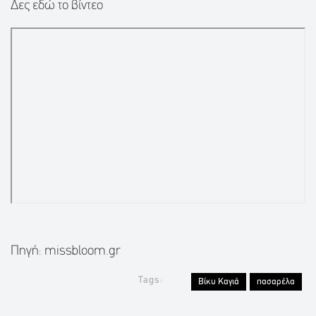
Δες εδώ το βίντεο
Πηγή: missbloom.gr
Tags:
Βίκυ Καγιά
πασαρέλα