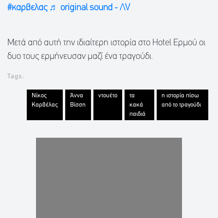
#καρβελας
♬ original sound - ΛV
Μετά από αυτή την ιδιαίτερη ιστορία στο Hotel Ερμού οι
δυο τους ερμήνευσαν μαζί ένα τραγούδι.
Tags:
Νίκος
Άννα
ντουέτο
τα
η ιστορία πίσω
Καρβέλας
Βίσση
κακά
από το τραγούδι
παιδιά