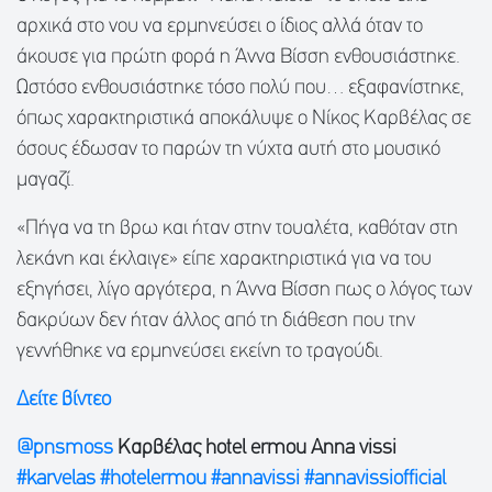
αρχικά στο νου να ερμηνεύσει ο ίδιος αλλά όταν το
άκουσε για πρώτη φορά η Άννα Βίσση ενθουσιάστηκε.
Ωστόσο ενθουσιάστηκε τόσο πολύ που… εξαφανίστηκε,
όπως χαρακτηριστικά αποκάλυψε ο Νίκος Καρβέλας σε
όσους έδωσαν το παρών τη νύχτα αυτή στο μουσικό
μαγαζί.
«Πήγα να τη βρω και ήταν στην τουαλέτα, καθόταν στη
λεκάνη και έκλαιγε» είπε χαρακτηριστικά για να του
εξηγήσει, λίγο αργότερα, η Άννα Βίσση πως ο λόγος των
δακρύων δεν ήταν άλλος από τη διάθεση που την
γεννήθηκε να ερμηνεύσει εκείνη το τραγούδι.
Δείτε βίντεο
@pnsmoss
Καρβέλας hotel ermou Anna vissi
#karvelas
#hotelermou
#annavissi
#annavissiofficial