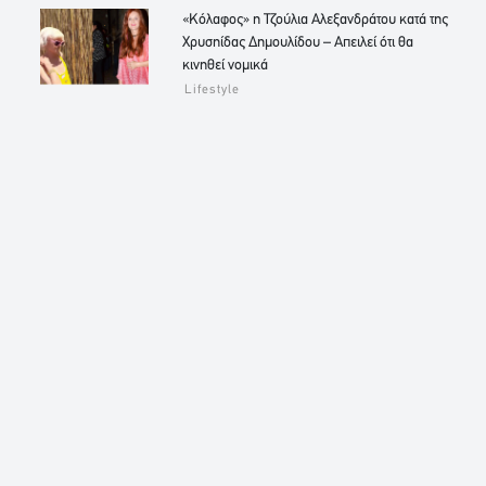
«Κόλαφος» η Τζούλια Αλεξανδράτου κατά της
Χρυσηίδας Δημουλίδου – Απειλεί ότι θα
κινηθεί νομικά
Lifestyle