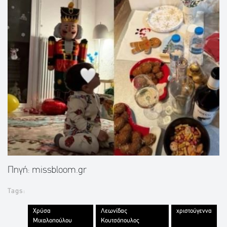
Πηγή: missbloom.gr
Tags:
Χρύσα
Λεωνίδας
χριστούγεννα
Μιχαλοπούλου
Κουτσόπουλος