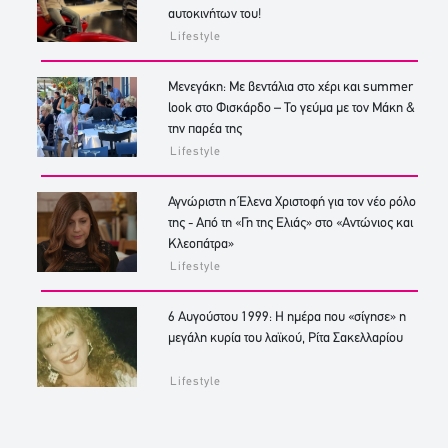
αυτοκινήτων του!
Lifestyle
Μενεγάκη: Με βεντάλια στο χέρι και summer
look στο Φισκάρδο – Το γεύμα με τον Μάκη &
την παρέα της
Lifestyle
Αγνώριστη η Έλενα Χριστοφή για τον νέο ρόλο
της - Από τη «Γη της Ελιάς» στο «Αντώνιος και
Κλεοπάτρα»
Lifestyle
6 Αυγούστου 1999: Η ημέρα που «σίγησε» η
μεγάλη κυρία του λαϊκού, Ρίτα Σακελλαρίου
Lifestyle