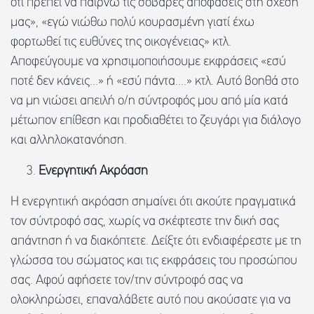
ότι πρέπει να παίρνω τις σοβαρές αποφάσεις στη σχέση
μας», «εγώ νιώθω πολύ κουρασμένη γιατί έχω
φορτωθεί τις ευθύνες της οικογένειας» κτλ.
Αποφεύγουμε να χρησιμοποιήσουμε εκφράσεις «εσύ
ποτέ δεν κάνεις...» ή «εσύ πάντα....» κτλ. Αυτό βοηθά στο
να μη νιώσει απειλή ο/η σύντροφός μου από μία κατά
μέτωπον επίθεση και προδιαθέτει το ζευγάρι για διάλογο
και αλληλοκατανόηση.
Ενεργητική Ακρόαση
Η ενεργητική ακρόαση σημαίνει ότι ακούτε πραγματικά
τον σύντροφό σας, χωρίς να σκέφτεστε την δική σας
απάντηση ή να διακόπτετε. Δείξτε ότι ενδιαφέρεστε με τη
γλώσσα του σώματος και τις εκφράσεις του προσώπου
σας. Αφού αφήσετε τον/την σύντροφό σας να
ολοκληρώσει, επαναλάβετε αυτό που ακούσατε για να