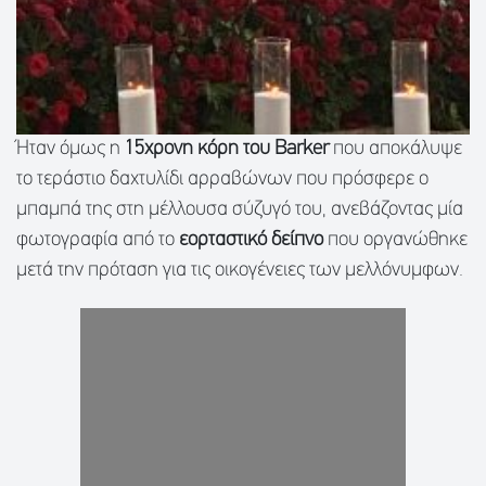
Ήταν όμως η
15χρονη κόρη του Barker
που αποκάλυψε
το τεράστιο δαχτυλίδι αρραβώνων που πρόσφερε ο
μπαμπά της στη μέλλουσα σύζυγό του, ανεβάζοντας μία
φωτογραφία από το
εορταστικό δείπνο
που οργανώθηκε
μετά την πρόταση για τις οικογένειες των μελλόνυμφων.