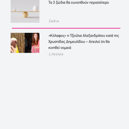
Τα 3 ζώδια θα ευνοηθούν περισσότερο
Ζώδια
«Κόλαφος» η Τζούλια Αλεξανδράτου κατά της
Χρυσηίδας Δημουλίδου – Απειλεί ότι θα
κινηθεί νομικά
Lifestyle