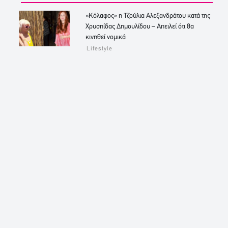
«Κόλαφος» η Τζούλια Αλεξανδράτου κατά της
Χρυσηίδας Δημουλίδου – Απειλεί ότι θα
κινηθεί νομικά
Lifestyle