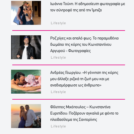
Ιωάννα Τούνη: Η αδημοσίευτη φωτογραφία με
τον σύντροφό της από την Ίμπιζα
Lifestyle
Ροζ ρίγες και απαλό φως: Το παραμυθένιο
δωμάτιο της κόρης του Κωνσταντίνου
Αργυρού - Φωτογραφίες
Lifestyle
Ανδρέας Γεωργίου: «Η γέννηση της κόρης
μου άλλαξε ριζικά τη ζωή μου και με
αναδιαμόρφωσε ως άνθρωπο»
Lifestyle
Φίλιππος Μιχόπουλος – Κωνσταντίνα
Ευριπίδου: Ποζάρουν αγκαλιά με φόντο το
ηλιοβασίλεμα της Σαντορίνης
Lifestyle