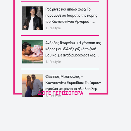
Ροζ ρίγες και απαλό φως: Το
παραμυθένιο δωμάτιο της κόρης
του Κωνσταντίνου Αργυρού -
Φωτογραφίες
Lifestyle
Ανδρέας Γεωργίου: «Η γέννηση της
κόρης μου άλλαξε ριζικά τη ζωή
μου και με αναδιαμόρφωσε ως
άνθρωπο»
Lifestyle
Φίλιππος Μιχόπουλος –
Κωνσταντίνα Ευριπίδου: Ποζάρουν
αγκαλιά με φόντο το ηλιοβασίλεμα
ΔΕΙΤΕ ΠΕΡΙΣΣΟΤΕΡΑ
της Σαντορίνης
Lifestyle