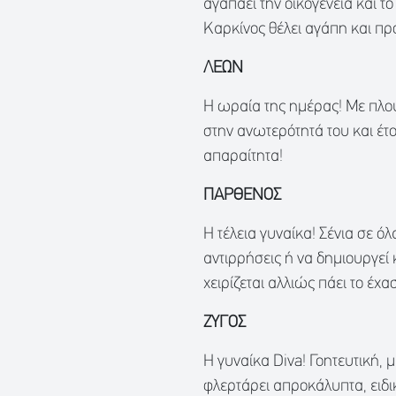
αγαπάει την οικογένεια και το 
Καρκίνος θέλει αγάπη και πρ
ΛΕΩΝ
Η ωραία της ημέρας! Με πλο
στην ανωτερότητά του και έτ
απαραίτητα!
ΠΑΡΘΕΝΟΣ
Η τέλεια γυναίκα! Σένια σε ό
αντιρρήσεις ή να δημιουργεί 
χειρίζεται αλλιώς πάει το έχασ
ΖΥΓΟΣ
Η γυναίκα Diva! Γοητευτική,
φλερτάρει απροκάλυπτα, ειδικ